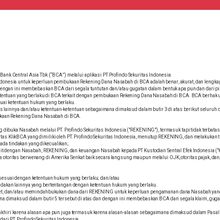
 Central Asia Tbk (“BCA”) melalui aplikasi PT Profindo Sekuritas Indonesia.
 Indonesia untuk keperluan pembukaan Rekening Dana Nasabah di BCA adalah benar, akurat, dan lengk
abah dengan ini membebaskan BCA dari segala tuntutan dan/atau gugatan dalam bentuk apa pun dan dar
etentuan yang berlaku di BCA terkait dengan pembukaan Rekening Dana Nasabah di BCA. BCA berhak
suai ketentuan hukum yang berlaku.
s lainnya dan/atau ketentuan-ketentuan sebagaimana dimaksud dalam butir 3 di atas berikut selur
kaan Rekening Dana Nasabah di BCA.
g dibuka Nasabah melalui PT. Profindo Sekuritas Indonesia ("REKENING"), termasuk tapi tidak terb
s KlikBCA yang dimiliki oleh PT. Profindo Sekuritas Indonesia, menutup REKENING, dan melakukan t
 ada tindakan yang dikecualikan;
ait dengan Nasabah, REKENING, dan keuangan Nasabah kepada PT Kustodian Sentral Efek Indonesia ("K
oritas berwenang di Amerika Serikat baik secara langsung maupun melalui OJK, otoritas pajak, dan/
esuai dengan ketentuan hukum yang berlaku; dan/atau
tindakan lainnya yang bertentangan dengan ketentuan hukum yang berlaku.
ebet, dan/atau memindahbukukan dana dari REKENING untuk keperluan pengamanan dana Nasabah ya
dimaksud dalam butir 5 tersebut di atas dan dengan ini membebaskan BCA dari segala klaim, gugat
 diakhiri karena alasan apa pun juga termasuk karena alasan-alasan sebagaimana dimaksud dalam Pa
ari PT. Profindo Sekuritas Indonesia.