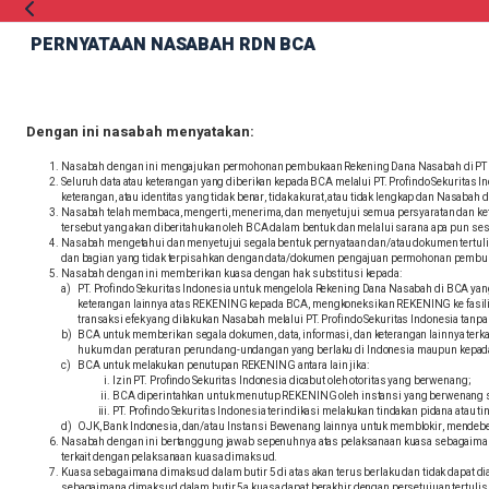
PERNYATAAN NASABAH RDN BCA
Dengan ini nasabah menyatakan:
Nasabah dengan ini mengajukan permohonan pembukaan Rekening Dana Nasabah di PT Bank
Seluruh data atau keterangan yang diberikan kepada BCA melalui PT. Profindo Sekuritas
keterangan, atau identitas yang tidak benar, tidak akurat, atau tidak lengkap dan Nas
Nasabah telah membaca, mengerti, menerima, dan menyetujui semua persyaratan dan k
tersebut yang akan diberitahukan oleh BCA dalam bentuk dan melalui sarana apa pun se
Nasabah mengetahui dan menyetujui segala bentuk pernyataan dan/atau dokumen tertuli
dan bagian yang tidak terpisahkan dengan data/dokumen pengajuan permohonan pembu
Nasabah dengan ini memberikan kuasa dengan hak substitusi kepada:
PT. Profindo Sekuritas Indonesia untuk mengelola Rekening Dana Nasabah di BCA yan
keterangan lainnya atas REKENING kepada BCA, mengkoneksikan REKENING ke fasilita
transaksi efek yang dilakukan Nasabah melalui PT. Profindo Sekuritas Indonesia tanpa
BCA untuk memberikan segala dokumen, data, informasi, dan keterangan lainnya terk
hukum dan peraturan perundang-undangan yang berlaku di Indonesia maupun kepada ot
BCA untuk melakukan penutupan REKENING antara lain jika:
Izin PT. Profindo Sekuritas Indonesia dicabut oleh otoritas yang berwenang;
BCA diperintahkan untuk menutup REKENING oleh instansi yang berwenang s
PT. Profindo Sekuritas Indonesia terindikasi melakukan tindakan pidana atau 
OJK, Bank Indonesia, dan/atau Instansi Bewenang lainnya untuk memblokir, mend
Nasabah dengan ini bertanggung jawab sepenuhnya atas pelaksanaan kuasa sebagaimana 
terkait dengan pelaksanaan kuasa dimaksud.
Kuasa sebagaimana dimaksud dalam butir 5 di atas akan terus berlaku dan tidak dapat
sebagaimana dimaksud dalam butir 5a kuasa dapat berakhir dengan persetujuan tertulis d