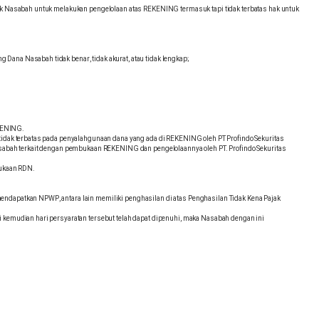
k Nasabah untuk melakukan pengelolaan atas REKENING termasuk tapi tidak terbatas hak untuk
ana Nasabah tidak benar, tidak akurat, atau tidak lengkap;
KENING.
dak terbatas pada penyalahgunaan dana yang ada di REKENING oleh PT Profindo Sekuritas
sabah terkait dengan pembukaan REKENING dan pengelolaannya oleh PT. Profindo Sekuritas
bukaan RDN.
endapatkan NPWP, antara lain memiliki penghasilan di atas Penghasilan Tidak Kena Pajak
i kemudian hari persyaratan tersebut telah dapat dipenuhi, maka Nasabah dengan ini