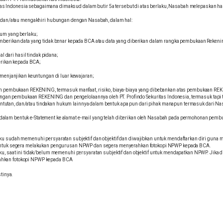
s Indonesia sebagaimana dimaksud dalam butir 5a tersebut di atas berlaku, Nasabah melepaskan ha
dan/atau mengakhiri hubungan dengan Nasabah, dalam hal:
um yang berlaku;
ikan data yang tidak benar kepada BCA atau data yang diberikan dalam rangka pembukaan Rekening D
 dari hasil tindak pidana;
erikan kepada BCA;
 menjanjikan keuntungan di luar kewajaran;
 pembukaan REKENING, termasuk manfaat, risiko, biaya-biaya yang dibebankan atas pembukaan RE
an pembukaan REKENING dan pengelolaannya oleh PT. Profindo Sekuritas Indonesia, termasuk tapi ti
tutan, dan/atau tindakan hukum lainnya dalam bentuk apa pun dari pihak manapun termasuk dari Na
dalam bentuk e-Statement ke alamat e-mail yang telah diberikan oleh Nasabah pada permohonan pem
u sudah memenuhi persyaratan subjektif dan objektif dan diwajibkan untuk mendaftarkan diri guna m
i untuk segera melakukan pengurusan NPWP dan segera menyerahkan fotokopi NPWP kepada BCA.
u, saat ini tidak/belum memenuhi persyaratan subjektif dan objektif untuk mendapatkan NPWP. Jika d
ahkan fotokopi NPWP kepada BCA
tinya.