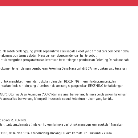
ap. Nasabah bertanggung jawab sepenuhnya atas segala akibat yang timbul dari pemberian data,
i pihak manapun termasuk dari Nasabah sehubungan dengan hal tersebut.
 untuk mengubah persyaratan dan ketentuan terkait dengan pembukaan Rekening Dana Nasabah
uh dokumen terkait dengan pembukaan Rekening Dana Nasabah di BCA merupakan satu kesatuan
atas untuk mendebet, memindahbukukan dana dari REKENING, meminta data, mutasi, dan
indakan-tindakan lain yang diperlukan dalam rangka pengelolaan REKENING terkait dengan
SEI"), Otoritas Jasa Keuangan ("OJK") dan instansi berwenang lainnya berdasarkan ketentuan
atau otoritas berwenang lainnya di Indonesia sesuai ketentuan hukum yang berlaku;
ng ada di REKENING.
an, tuntutan, dan/atau tindakan hukum lainnya dari pihak manapun termasuk dari Nasabah
sal 1813, 1814, dan 1816 Kitab Undang-Undang Hukum Perdata. Khusus untuk kuasa