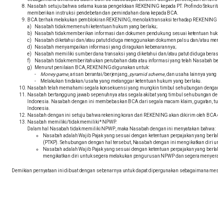
Nasabah setuju bahwa selama kuasa pengelolaan REKENING kepada PT. Profindo Sekurita
memberikan instruksi pendebetan dan pemindahan dana kepada BCA.
BCA berhak melakukan pemblokiran REKENING, menolak transaksi terhadap REKENING 
Nasabah tidak memenuhi ketentuan hukum yang berlaku;
Nasabah tidak memberikan informasi dan dokumen pendukung sesuai ketentuan huk
Nasabah diketahui dan/atau patut diduga menggunakan dokumen palsu dan/atau member
Nasabah menyampaikan informasi yang diragukan kebenarannya;
Nasabah memiliki sumber dana transaksi yang diketahui dan/atau patut diduga berasal
Nasabah tidak memberitahukan perubahan data atau informasi yang telah Nasabah b
Menurut penilaian BCA, REKENING digunakan untuk:
Money game
, arisan berantai/berjenjang,
pyramid scheme
, dan usaha lainnya yang
Melakukan tindakan/usaha yang melanggar ketentuan hukum yang berlaku.
Nasabah telah memahami segala konsekuensi yang mungkin timbul sehubungan dengan
Nasabah bertanggung jawab sepenuhnya atas segala akibat yang timbul sehubungan deng
Indonesia. Nasabah dengan ini membebaskan BCA dari segala macam klaim, gugatan, tun
Indonesia.
Nasabah dengan ini setuju bahwa rekening koran dari REKENING akan dikirim oleh BCA 
Nasabah memiliki/tidak memiliki* NPWP.
Dalam hal Nasabah tidak memiliki NPWP, maka Nasabah dengan ini menyatakan bahwa:
Nasabah adalah Wajib Pajak yang sesuai dengan ketentuan perpajakan yang berlak
(PTKP). Sehubungan dengan hal tersebut, Nasabah dengan ini mengikatkan dir
Nasabah adalah Wajib Pajak yang sesuai dengan ketentuan perpajakan yang berlak
mengikatkan diri untuk segera melakukan pengurusan NPWP dan segera menyer
Demikian pernyataan ini dibuat dengan sebenarnya untuk dapat dipergunakan sebagaimana mes